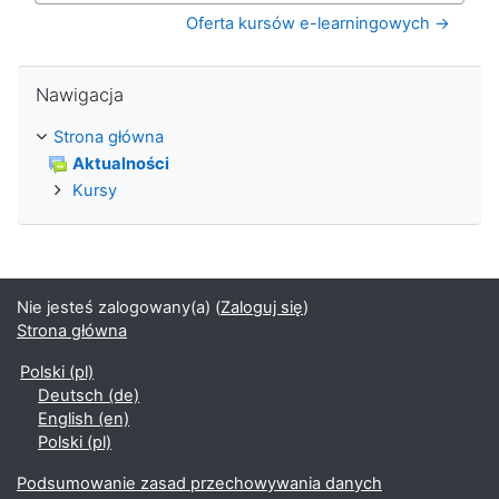
Oferta kursów e-learningowych →
Pomiń Nawigacja
Nawigacja
Strona główna
Aktualności
Kursy
Nie jesteś zalogowany(a) (
Zaloguj się
)
Strona główna
Polski ‎(pl)‎
Deutsch ‎(de)‎
English ‎(en)‎
Polski ‎(pl)‎
Podsumowanie zasad przechowywania danych