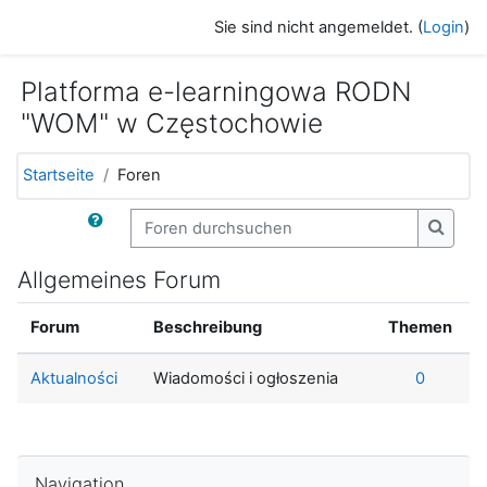
Zum Hauptinhalt
Sie sind nicht angemeldet. (
Login
)
Platforma e-learningowa RODN
"WOM" w Częstochowie
Startseite
Foren
Foren durchsuchen
Foren 
Allgemeines Forum
Forum
Beschreibung
Themen
Aktualności
Wiadomości i ogłoszenia
0
Navigation überspringen
Navigation